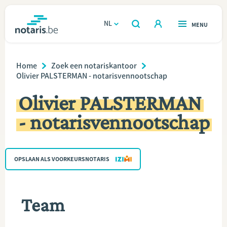
Overslaan
en
NL
OPEN
MENU
OPEN
ZOEKEN
naar
notaris.be
homepage
de
Breadcrumb
VIND EEN NOTARIS
Home
Zoek een notariskantoor
Wonen
inhoud
Olivier PALSTERMAN - notarisvennootschap
gaan
Relatie & samenleven
Olivier PALSTERMAN
- notarisvennootschap
Erven & schenken
Ondernemen
OPSLAAN ALS VOORKEURSNOTARIS
Over de notaris
Team
Rekenmodules