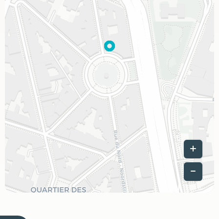
Leaflet
|