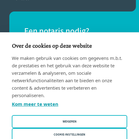
Een notaris nodig?
Vind eenvoudig een notaris bij jou in de
Over de cookies op deze website
buurt.
We maken gebruik van cookies om gegevens m.b.t.
de prestaties en het gebruik van deze website te
verzamelen & analyseren, om sociale
VIND EEN NOTARIS
netwerkfunctionaliteiten aan te bieden en onze
content & advertenties te verbeteren en
personaliseren.
Kom meer te weten
WEIGEREN
Gebruiksvoorwaarden
Privacy policy
COOKIE-INSTELLINGEN