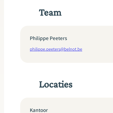
Team
Philippe Peeters
philippe.peeters@belnot.be
Locaties
Kantoor