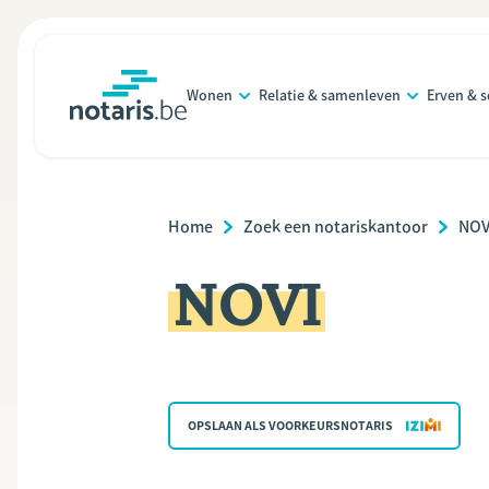
Overslaan
en
naar
Wonen
Relatie & samenleven
Erven & 
de
notaris.be
homepage
inhoud
gaan
Breadcrumb
Home
Zoek een notariskantoor
NOV
NOVI
OPSLAAN ALS VOORKEURSNOTARIS