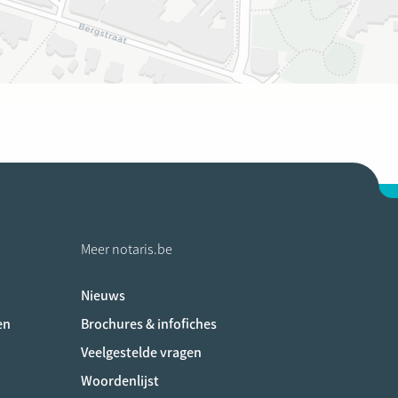
Meer notaris.be
Nieuws
ociaux
en
Brochures & infofiches
Veelgestelde vragen
Woordenlijst