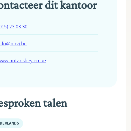
ontacteer dit kantoor
015) 23.03.30
info@novi.be
www.notarisheylen.be
esproken talen
DERLANDS