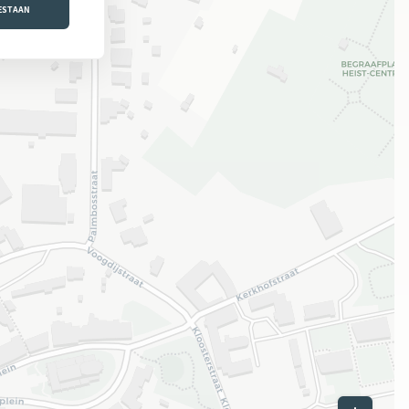
OESTAAN
Leaflet
|
©