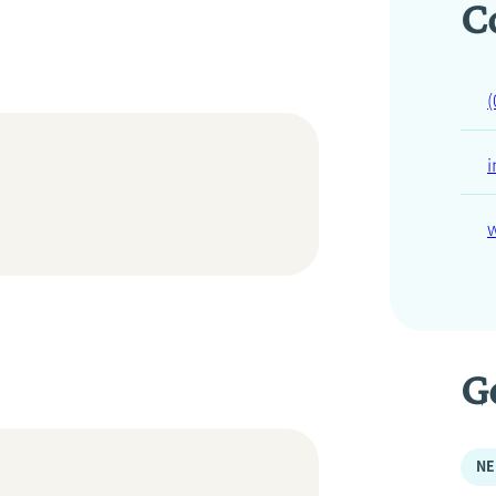
C
(
G
NE