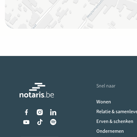
Snel naar
Wonen
Liens vers les réseaux s
Relatie & samenlev
Erven & schenken
Ondernemen