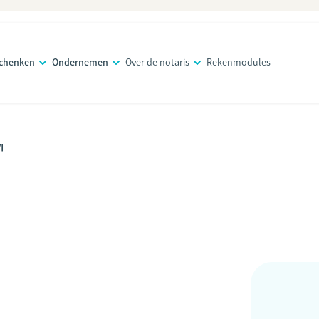
schenken
Ondernemen
Over de notaris
Rekenmodules
I