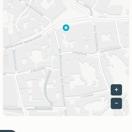
Leaflet
|