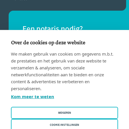
Een notaris nodig?
Vind eenvoudig een notaris bij jou in de
Over de cookies op deze website
buurt.
We maken gebruik van cookies om gegevens m.b.t.
de prestaties en het gebruik van deze website te
verzamelen & analyseren, om sociale
VIND EEN NOTARIS
netwerkfunctionaliteiten aan te bieden en onze
content & advertenties te verbeteren en
personaliseren.
Kom meer te weten
WEIGEREN
Gebruiksvoorwaarden
Privacy policy
COOKIE-INSTELLINGEN