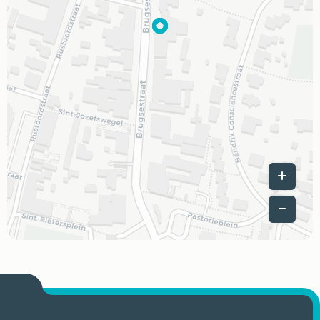
Leaflet
|