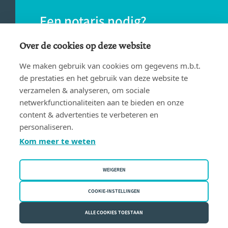
Een notaris nodig?
Vind eenvoudig een notaris bij jou in de
Over de cookies op deze website
buurt.
We maken gebruik van cookies om gegevens m.b.t.
de prestaties en het gebruik van deze website te
verzamelen & analyseren, om sociale
VIND EEN NOTARIS
netwerkfunctionaliteiten aan te bieden en onze
content & advertenties te verbeteren en
personaliseren.
Kom meer te weten
WEIGEREN
Gebruiksvoorwaarden
Privacy policy
COOKIE-INSTELLINGEN
Cookiebeleid
ALLE COOKIES TOESTAAN
Fednot vzw | Bergstraat 30/34 - 1000 Brussel | BE 0409.357.321