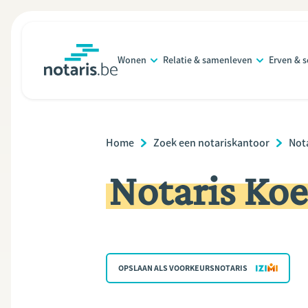
Overslaan
en
naar
Wonen
Relatie & samenleven
Erven & 
de
notaris.be
homepage
inhoud
gaan
Breadcrumb
Home
Zoek een notariskantoor
Not
Notaris Ko
OPSLAAN ALS VOORKEURSNOTARIS