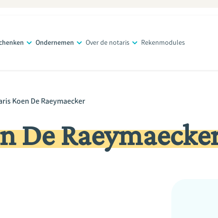
schenken
Ondernemen
Over de notaris
Rekenmodules
aris Koen De Raeymaecker
en De Raeymaecke