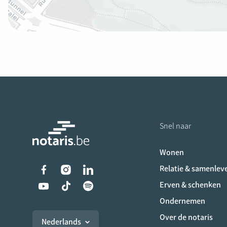
Snel naar
Wonen
Liens vers les réseaux s
Relatie & samenlev
Erven & schenken
Ondernemen
Over de notaris
Nederlands