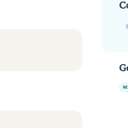
C
(
G
NE