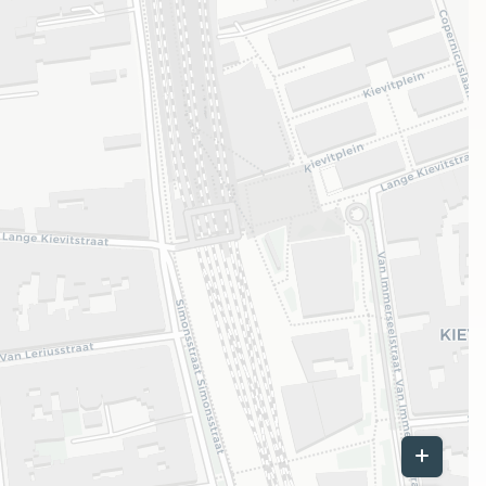
Leaflet
|
©