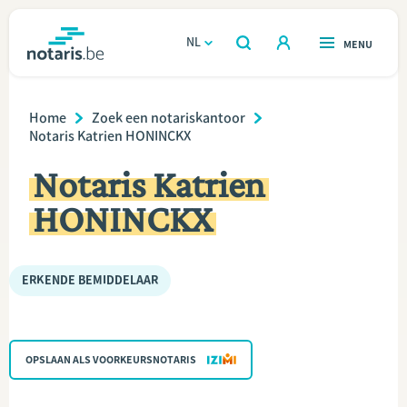
Overslaan
en
NL
OPEN
MENU
OPEN
ZOEKEN
naar
notaris.be
homepage
de
Breadcrumb
VIND EEN NOTARIS
Home
Zoek een notariskantoor
Wonen
inhoud
Notaris Katrien HONINCKX
gaan
Relatie & samenleven
Notaris Katrien
HONINCKX
Erven & schenken
Ondernemen
ERKENDE BEMIDDELAAR
Over de notaris
OPSLAAN ALS VOORKEURSNOTARIS
Rekenmodules