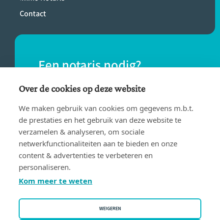
Contact
Een notaris nodig?
Vind eenvoudig een notaris bij jou in de
Over de cookies op deze website
buurt.
We maken gebruik van cookies om gegevens m.b.t.
de prestaties en het gebruik van deze website te
verzamelen & analyseren, om sociale
VIND EEN NOTARIS
netwerkfunctionaliteiten aan te bieden en onze
content & advertenties te verbeteren en
personaliseren.
Kom meer te weten
WEIGEREN
Gebruiksvoorwaarden