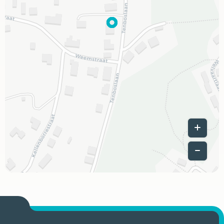
Leaflet
|