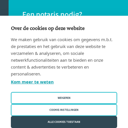
Een notaris nodig?
Vind eenvoudig een notaris bij jou in de
Over de cookies op deze website
buurt.
We maken gebruik van cookies om gegevens m.b.t.
de prestaties en het gebruik van deze website te
verzamelen & analyseren, om sociale
VIND EEN NOTARIS
netwerkfunctionaliteiten aan te bieden en onze
content & advertenties te verbeteren en
personaliseren.
Kom meer te weten
WEIGEREN
Gebruiksvoorwaarden
Privacy policy
COOKIE-INSTELLINGEN
Cookiebeleid
ALLE COOKIES TOESTAAN
Fednot vzw | Bergstraat 30/34 - 1000 Brussel | BE 0409.357.321