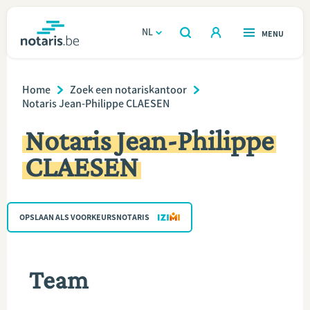
Overslaan
en
NL
OPEN
MENU
OPEN
ZOEKEN
naar
notaris.be
homepage
de
Breadcrumb
VIND EEN NOTARIS
Home
Zoek een notariskantoor
Wonen
inhoud
Notaris Jean-Philippe CLAESEN
gaan
Relatie & samenleven
Notaris Jean-Philippe
CLAESEN
Erven & schenken
Ondernemen
OPSLAAN ALS VOORKEURSNOTARIS
Over de notaris
Team
Rekenmodules