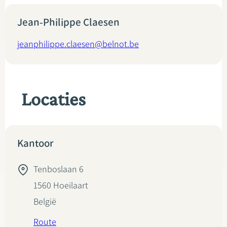
Jean-Philippe Claesen
jeanphilippe.claesen@belnot.be
Locaties
Kantoor
Tenboslaan 6
1560
Hoeilaart
België
Route