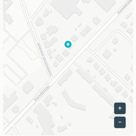
Leaflet
|