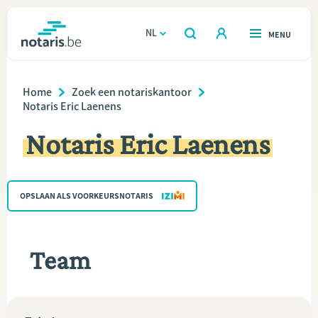
Overslaan
en
NL
OPEN
MENU
OPEN
ZOEKEN
naar
notaris.be
homepage
de
Breadcrumb
VIND EEN NOTARIS
Home
Zoek een notariskantoor
Wonen
inhoud
Notaris Eric Laenens
gaan
Relatie & samenleven
Notaris Eric Laenens
Erven & schenken
OPSLAAN ALS VOORKEURSNOTARIS
Ondernemen
Over de notaris
Team
Rekenmodules