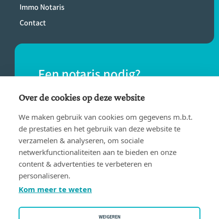
Immo Notaris
Contact
Een notaris nodig?
Vind eenvoudig een notaris bij jou in de
Over de cookies op deze website
buurt.
We maken gebruik van cookies om gegevens m.b.t.
de prestaties en het gebruik van deze website te
verzamelen & analyseren, om sociale
VIND EEN NOTARIS
netwerkfunctionaliteiten aan te bieden en onze
content & advertenties te verbeteren en
personaliseren.
Kom meer te weten
WEIGEREN
Gebruiksvoorwaarden