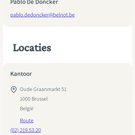
Pablo De Doncker
pablo.dedoncker@belnot.be
Locaties
Kantoor
Oude Graanmarkt 51
1000
Brussel
België
Route
(02) 219.53.20