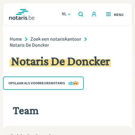
Overslaan
en
NL
OPEN
MENU
OPEN
ZOEKEN
naar
notaris.be
homepage
de
Breadcrumb
VIND EEN NOTARIS
Home
Zoek een notariskantoor
Wonen
inhoud
Notaris De Doncker
gaan
Relatie & samenleven
Notaris De Doncker
Erven & schenken
OPSLAAN ALS VOORKEURSNOTARIS
Ondernemen
Over de notaris
Team
Rekenmodules