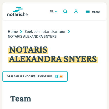
Overslaan
en
NL
OPEN
MENU
OPEN
ZOEKEN
naar
notaris.be
homepage
de
Breadcrumb
VIND EEN NOTARIS
Home
Zoek een notariskantoor
Wonen
inhoud
NOTARIS ALEXANDRA SNYERS
gaan
Relatie & samenleven
NOTARIS
ALEXANDRA SNYERS
Erven & schenken
Ondernemen
OPSLAAN ALS VOORKEURSNOTARIS
Over de notaris
Team
Rekenmodules