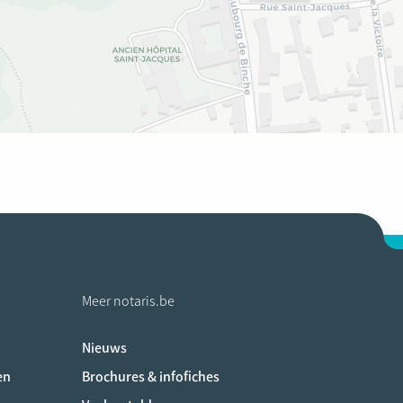
Meer notaris.be
Nieuws
ociaux
en
Brochures & infofiches