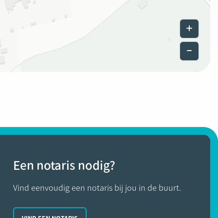
Leaflet
|
©
Een notaris nodig?
Vind eenvoudig een notaris bij jou in de buurt.