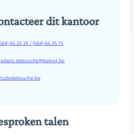
ontacteer dit kantoor
064) 66.20.39 / (064) 66.35.75
frederic.debouche@belnot.be
etudedebouche.be
esproken talen