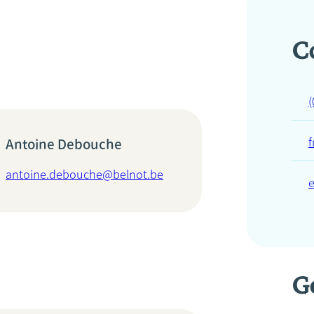
C
(
Antoine Debouche
antoine.debouche@belnot.be
G