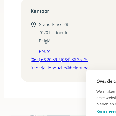
Kantoor
Grand-Place 28
7070
Le Roeulx
België
Route
(064) 66.20.39 / (064) 66.35.75
frederic.debouche@belnot.be
Over de c
We maken g
deze websi
bieden en 
Kom meer