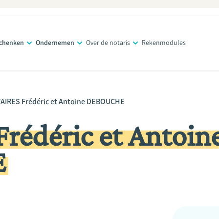
schenken
Ondernemen
Over de notaris
Rekenmodules
AIRES Frédéric et Antoine DEBOUCHE
rédéric et Antoin
E