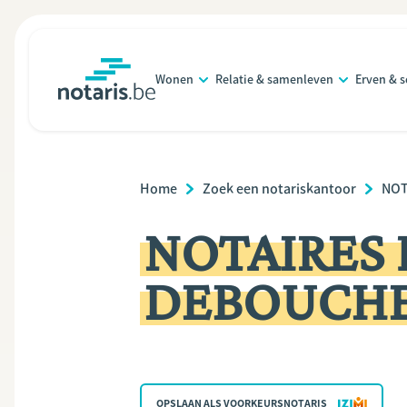
Overslaan
en
naar
Wonen
Relatie & samenleven
Erven & 
de
notaris.be
homepage
inhoud
gaan
Breadcrumb
Home
Zoek een notariskantoor
NOT
NOTAIRES F
DEBOUCH
OPSLAAN ALS VOORKEURSNOTARIS