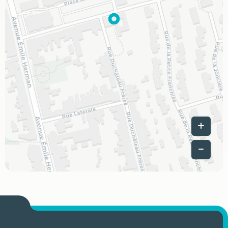
Leaflet
|