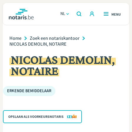
Overslaan
en
NL
OPEN
MENU
OPEN
ZOEKEN
naar
notaris.be
homepage
de
Breadcrumb
VIND EEN NOTARIS
Home
Zoek een notariskantoor
Wonen
inhoud
NICOLAS DEMOLIN, NOTAIRE
gaan
Relatie & samenleven
NICOLAS DEMOLIN,
NOTAIRE
Erven & schenken
Ondernemen
ERKENDE BEMIDDELAAR
Over de notaris
OPSLAAN ALS VOORKEURSNOTARIS
Rekenmodules