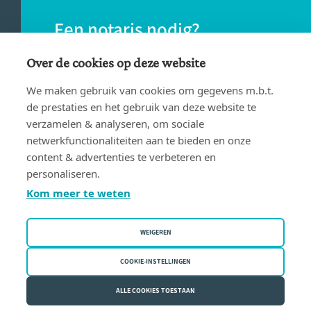
Een notaris nodig?
Vind eenvoudig een notaris bij jou in de
Over de cookies op deze website
buurt.
We maken gebruik van cookies om gegevens m.b.t.
de prestaties en het gebruik van deze website te
verzamelen & analyseren, om sociale
VIND EEN NOTARIS
netwerkfunctionaliteiten aan te bieden en onze
content & advertenties te verbeteren en
personaliseren.
Kom meer te weten
WEIGEREN
Gebruiksvoorwaarden
Privacy policy
COOKIE-INSTELLINGEN
Cookiebeleid
ALLE COOKIES TOESTAAN
Fednot vzw | Bergstraat 30/34 - 1000 Brussel | BE 0409.357.321