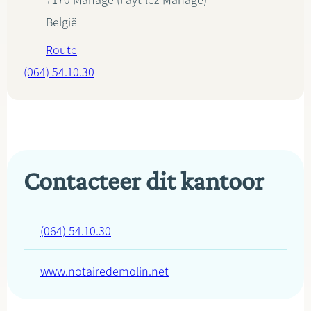
7170
Manage (Fayt-lez-Manage)
België
Route
(064) 54.10.30
Contacteer dit kantoor
(064) 54.10.30
www.notairedemolin.net