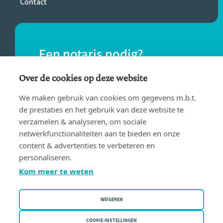
Contact
Een notaris nodig?
Vind eenvoudig een notaris bij jou in de
Over de cookies op deze website
buurt.
We maken gebruik van cookies om gegevens m.b.t.
de prestaties en het gebruik van deze website te
verzamelen & analyseren, om sociale
VIND EEN NOTARIS
netwerkfunctionaliteiten aan te bieden en onze
content & advertenties te verbeteren en
personaliseren.
Kom meer te weten
WEIGEREN
Gebruiksvoorwaarden
Privacy policy
COOKIE-INSTELLINGEN