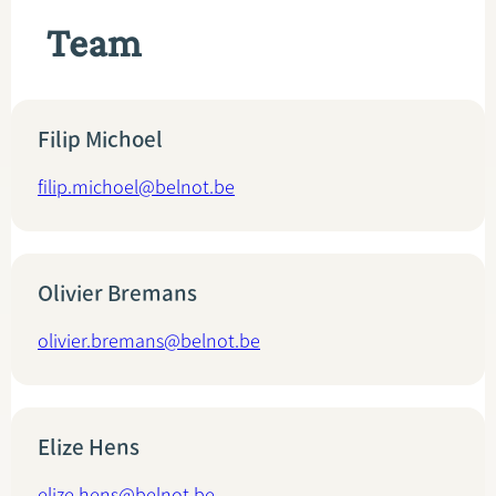
Team
Filip Michoel
filip.michoel@belnot.be
Olivier Bremans
olivier.bremans@belnot.be
Elize Hens
elize.hens@belnot.be