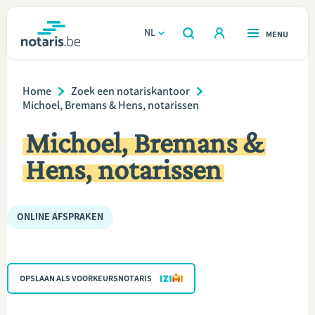
Overslaan
en
NL
OPEN
MENU
OPEN
ZOEKEN
naar
notaris.be
homepage
de
Breadcrumb
VIND EEN NOTARIS
Home
Zoek een notariskantoor
Wonen
inhoud
Michoel, Bremans & Hens, notarissen
gaan
Relatie & samenleven
Michoel, Bremans &
Hens, notarissen
Erven & schenken
Ondernemen
ONLINE AFSPRAKEN
Over de notaris
OPSLAAN ALS VOORKEURSNOTARIS
Rekenmodules