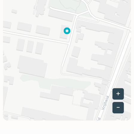
Leaflet
|