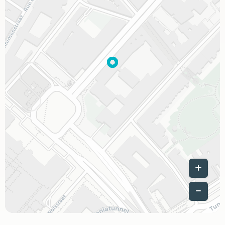
Leaflet
|