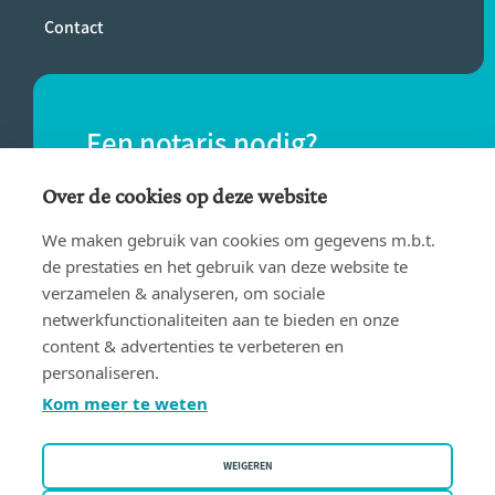
Contact
Een notaris nodig?
Vind eenvoudig een notaris bij jou in de
Over de cookies op deze website
buurt.
We maken gebruik van cookies om gegevens m.b.t.
de prestaties en het gebruik van deze website te
verzamelen & analyseren, om sociale
VIND EEN NOTARIS
netwerkfunctionaliteiten aan te bieden en onze
content & advertenties te verbeteren en
personaliseren.
Kom meer te weten
WEIGEREN
Gebruiksvoorwaarden