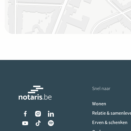
Snel naar
Wonen
Liens vers les réseaux s
Relatie & samenlev
Erven & schenken