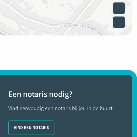
Leaflet
|
©
Een notaris nodig?
Vind eenvoudig een notaris bij jou in de buurt.
VIND EEN NOTARIS