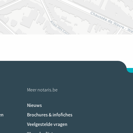
Meer notaris.be
Nieuws
ociaux
en
Brochures & infofiches
Veelgestelde vragen