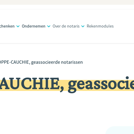
schenken
Ondernemen
Over de notaris
Rekenmodules
OPPE-CAUCHIE, geassocieerde notarissen
UCHIE, geassoci