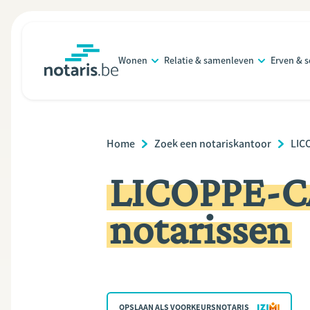
Overslaan
en
naar
Wonen
Relatie & samenleven
Erven & 
de
notaris.be
homepage
inhoud
gaan
Breadcrumb
Home
Zoek een notariskantoor
LIC
LICOPPE-CA
notarissen
OPSLAAN ALS VOORKEURSNOTARIS