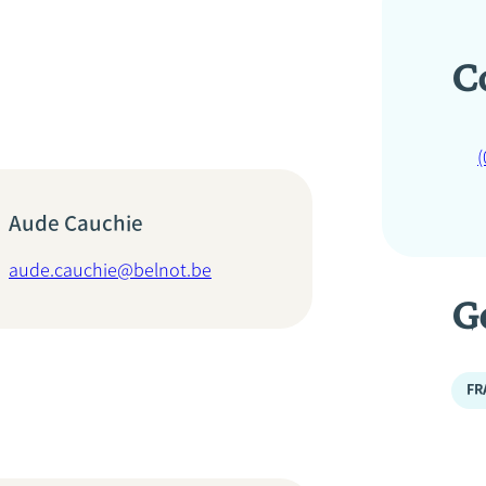
C
(
Aude Cauchie
aude.cauchie@belnot.be
G
FR