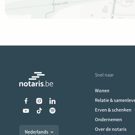
Snel naar
Wonen
Liens vers les réseaux s
Relatie & samenlev
Erven & schenken
Ondernemen
Over de notaris
Nederlands