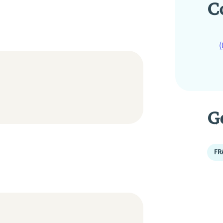
C
(
G
FR