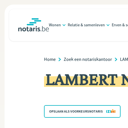
Overslaan
en
naar
Wonen
Relatie & samenleven
Erven & 
de
notaris.be
homepage
inhoud
gaan
Breadcrumb
Home
Zoek een notariskantoor
LAM
LAMBERT N
OPSLAAN ALS VOORKEURSNOTARIS