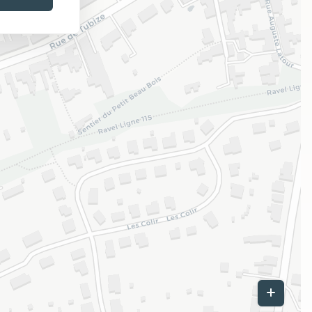
Leaflet
|
©