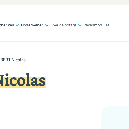
schenken
Ondernemen
Over de notaris
Rekenmodules
BERT Nicolas
icolas