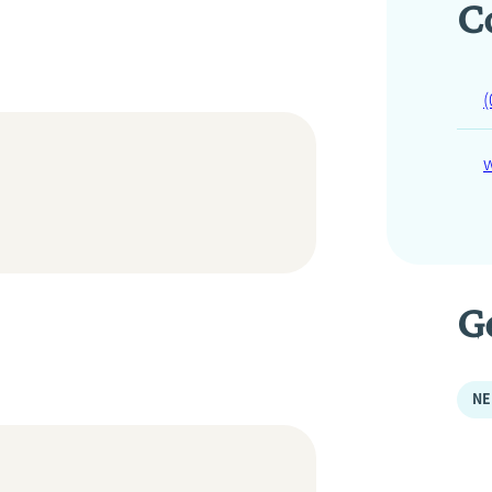
C
(
G
NE