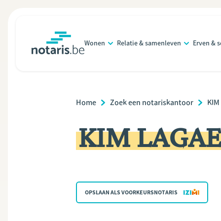
Overslaan
en
naar
Wonen
Relatie & samenleven
Erven & 
de
notaris.be
homepage
inhoud
gaan
Breadcrumb
Home
Zoek een notariskantoor
KIM
KIM LAGAE,
OPSLAAN ALS VOORKEURSNOTARIS