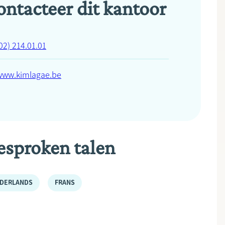
ontacteer dit kantoor
02) 214.01.01
www.kimlagae.be
esproken talen
DERLANDS
FRANS