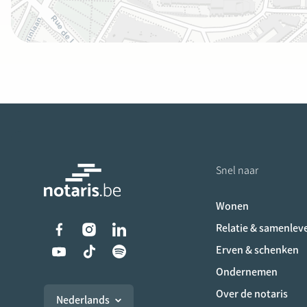
Snel naar
Wonen
Liens vers les réseaux s
Relatie & samenlev
Erven & schenken
Ondernemen
Over de notaris
Nederlands