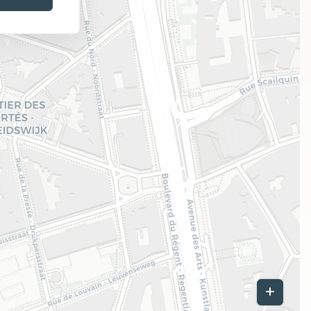
Leaflet
|
©