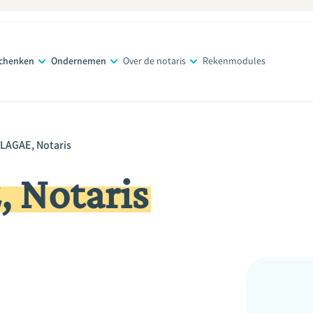
schenken
Ondernemen
Over de notaris
Rekenmodules
 LAGAE, Notaris
 Notaris