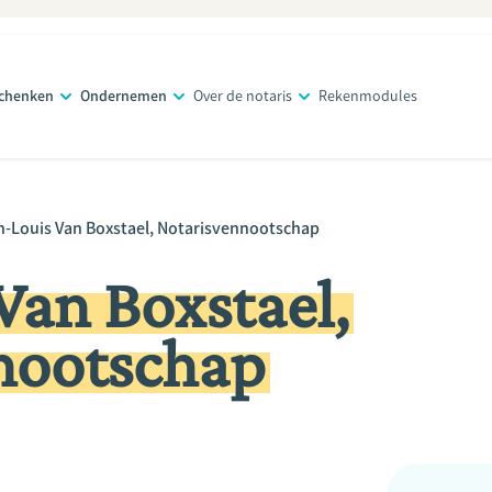
schenken
Ondernemen
Over de notaris
Rekenmodules
n-Louis Van Boxstael, Notarisvennootschap
Van Boxstael,
nootschap