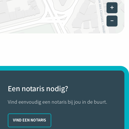
Leaflet
|
©
Een notaris nodig?
Vind eenvoudig een notaris bij jou in de buurt.
VIND EEN NOTARIS