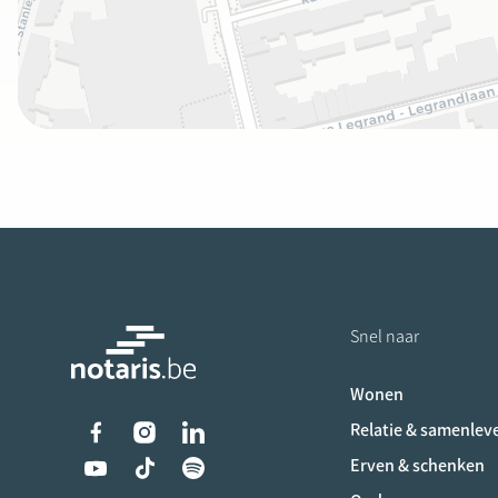
Snel naar
Wonen
Liens vers les réseaux s
Relatie & samenlev
Erven & schenken