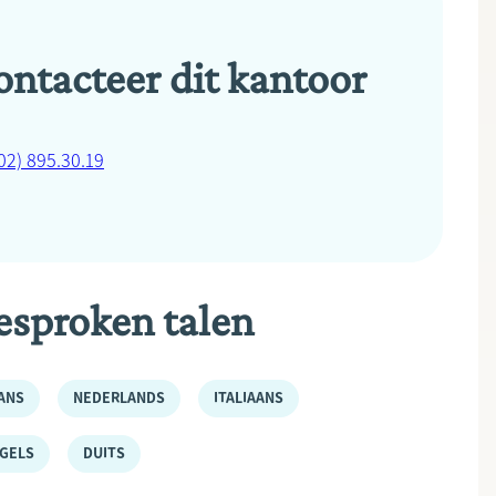
ontacteer dit kantoor
02) 895.30.19
esproken talen
ANS
NEDERLANDS
ITALIAANS
GELS
DUITS