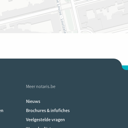
Meer notaris.be
Nieuws
ociaux
en
Brochures & infofiches
Veelgestelde vragen