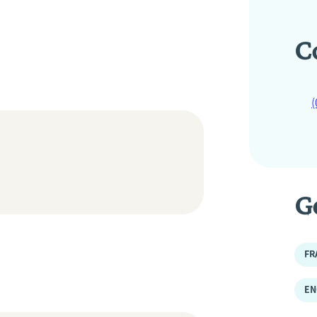
C
(
G
FR
EN