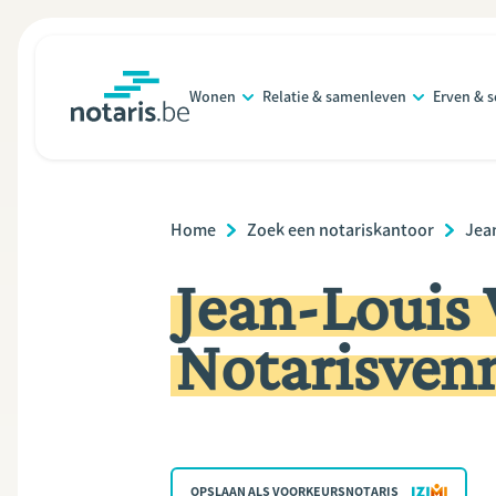
Overslaan
en
naar
Wonen
Relatie & samenleven
Erven & 
de
notaris.be
homepage
inhoud
gaan
Breadcrumb
Home
Zoek een notariskantoor
Jea
Jean-Louis 
Notarisven
OPSLAAN ALS VOORKEURSNOTARIS