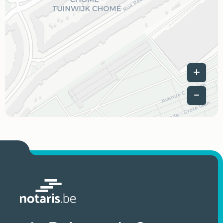
Leaflet
|