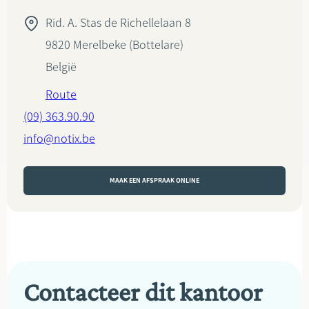
Rid. A. Stas de Richellelaan 8
9820
Merelbeke (Bottelare)
België
Route
(09) 363.90.90
info@notix.be
MAAK EEN AFSPRAAK ONLINE
Contacteer dit kantoor