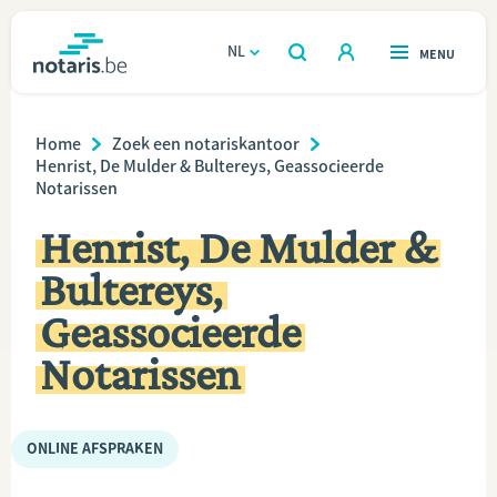
Overslaan
en
NL
OPEN
MENU
OPEN
ZOEKEN
naar
notaris.be
homepage
de
Breadcrumb
VIND EEN NOTARIS
Home
Zoek een notariskantoor
Wonen
inhoud
Henrist, De Mulder & Bultereys, Geassocieerde
Notarissen
gaan
Relatie & samenleven
Henrist, De Mulder &
Erven & schenken
Bultereys,
Geassocieerde
Ondernemen
Notarissen
Over de notaris
ONLINE AFSPRAKEN
Rekenmodules