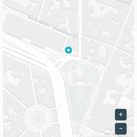
Leaflet
|