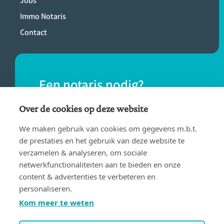
Jobs
Immo Notaris
Contact
Een notaris nodig?
Vind eenvoudig een notaris bij jou in de
Over de cookies op deze website
buurt.
We maken gebruik van cookies om gegevens m.b.t.
de prestaties en het gebruik van deze website te
verzamelen & analyseren, om sociale
VIND EEN NOTARIS
netwerkfunctionaliteiten aan te bieden en onze
content & advertenties te verbeteren en
personaliseren.
Kom meer te weten