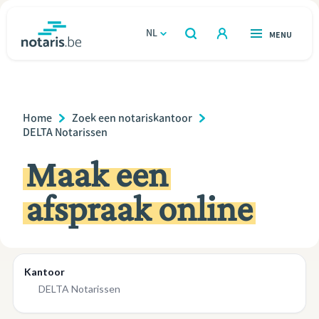
Overslaan
en
NL
OPEN
MENU
OPEN
ZOEKEN
naar
notaris.be
homepage
de
VIND EEN NOTARIS
Wonen
inhoud
Breadcrumb
Home
Zoek een notariskantoor
gaan
Relatie & samenleven
DELTA Notarissen
Maak een
Erven & schenken
afspraak online
Ondernemen
Over de notaris
Rekenmodules