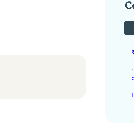
C
(
c
c
h