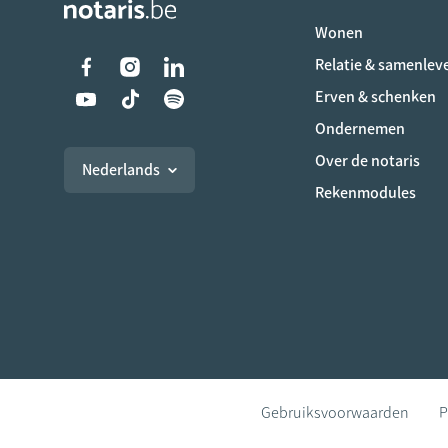
Wonen
Liens vers les réseaux s
Relatie & samenlev
Erven & schenken
Ondernemen
Over de notaris
Nederlands
Rekenmodules
Gebruiksvoorwaarden
P