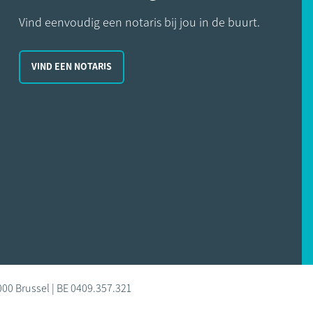
Vind eenvoudig een notaris bij jou in de buurt.
VIND EEN NOTARIS
000 Brussel | BE 0409.357.321