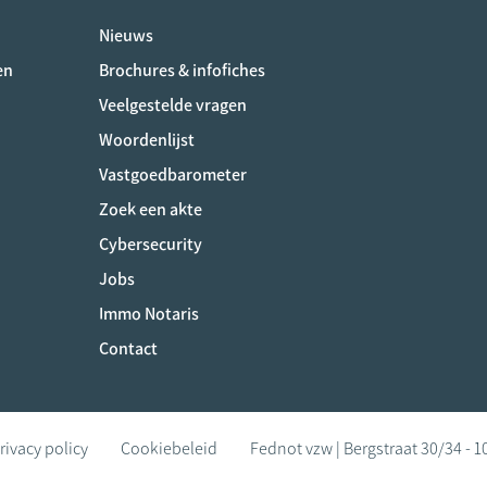
Nieuws
ociaux
en
Brochures & infofiches
Veelgestelde vragen
Woordenlijst
Vastgoedbarometer
Zoek een akte
Cybersecurity
Jobs
Immo Notaris
Contact
rivacy policy
Cookiebeleid
Fednot vzw | Bergstraat 30/34 - 1