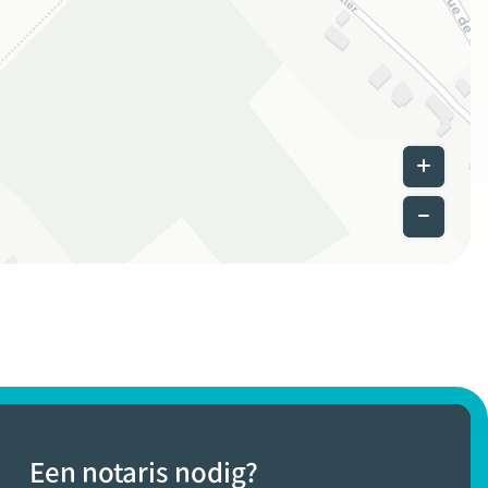
Leaflet
|
©
Een notaris nodig?