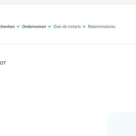
schenken
Ondernemen
Over de notaris
Rekenmodules
NOT