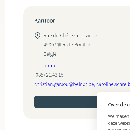
Kantoor
Rue du Château d'Eau 13
4530
Villers-le-Bouillet
België
Route
(085) 21.43.15
christian.garsou@belnot.be; caroline.schre
MAAK EEN AFSPRAAK O
Over de c
We maken g
deze websi
bieden en 