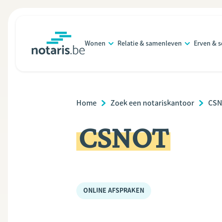
Overslaan
en
naar
Wonen
Relatie & samenleven
Erven & 
de
notaris.be
homepage
inhoud
gaan
Breadcrumb
Home
Zoek een notariskantoor
CS
CSNOT
ONLINE AFSPRAKEN