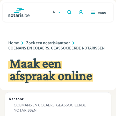
Overslaan
en
NL
OPEN
MENU
OPEN
ZOEKEN
naar
notaris.be
homepage
de
VIND EEN NOTARIS
Wonen
inhoud
Breadcrumb
Home
Zoek een notariskantoor
gaan
Relatie & samenleven
COEMANS EN COLAERS, GEASSOCIEERDE NOTARISSEN
Maak een
Erven & schenken
afspraak online
Ondernemen
Over de notaris
Rekenmodules