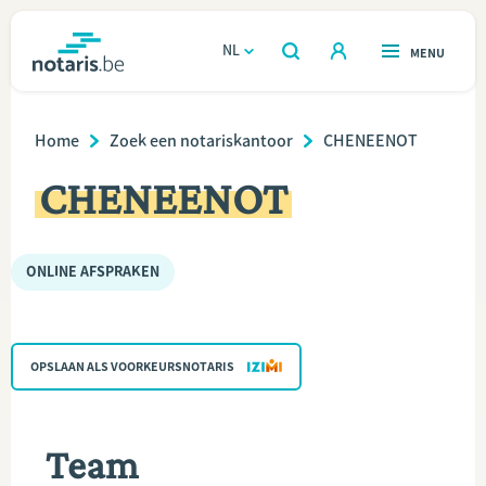
Overslaan
en
NL
OPEN
MENU
OPEN
ZOEKEN
naar
notaris.be
homepage
de
Breadcrumb
VIND EEN NOTARIS
Home
Zoek een notariskantoor
CHENEENOT
Wonen
inhoud
CHENEENOT
gaan
Relatie & samenleven
Erven & schenken
ONLINE AFSPRAKEN
Ondernemen
OPSLAAN ALS VOORKEURSNOTARIS
Over de notaris
Rekenmodules
Team