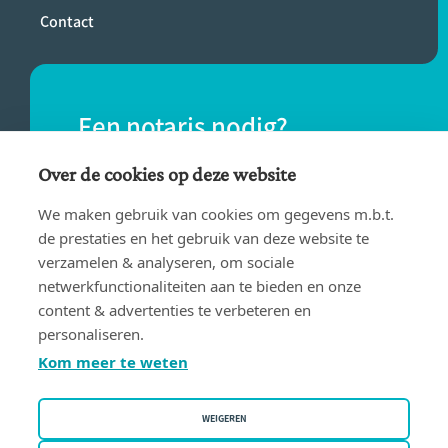
Contact
Een notaris nodig?
Vind eenvoudig een notaris bij jou in de
Over de cookies op deze website
buurt.
We maken gebruik van cookies om gegevens m.b.t.
de prestaties en het gebruik van deze website te
verzamelen & analyseren, om sociale
VIND EEN NOTARIS
netwerkfunctionaliteiten aan te bieden en onze
content & advertenties te verbeteren en
personaliseren.
Kom meer te weten
WEIGEREN
Gebruiksvoorwaarden