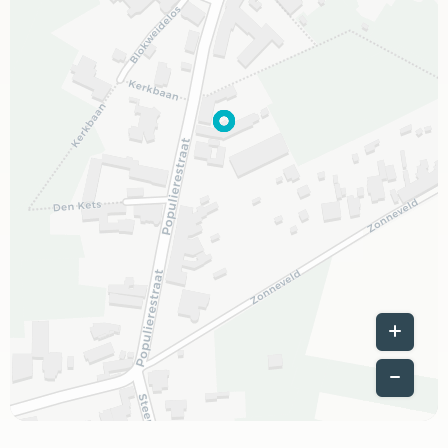
Leaflet
|