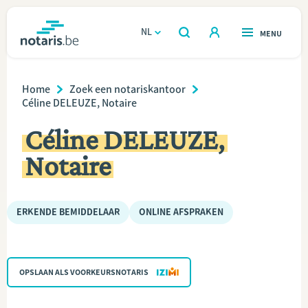
Overslaan
en
NL
OPEN
MENU
OPEN
ZOEKEN
naar
notaris.be
homepage
de
Breadcrumb
VIND EEN NOTARIS
Home
Zoek een notariskantoor
Wonen
inhoud
Céline DELEUZE, Notaire
gaan
Relatie & samenleven
Céline DELEUZE,
Notaire
Erven & schenken
Ondernemen
ERKENDE BEMIDDELAAR
ONLINE AFSPRAKEN
Over de notaris
OPSLAAN ALS VOORKEURSNOTARIS
Rekenmodules