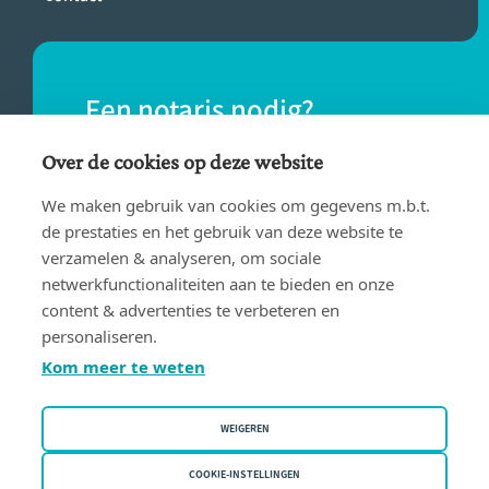
Een notaris nodig?
Vind eenvoudig een notaris bij jou in de
Over de cookies op deze website
buurt.
We maken gebruik van cookies om gegevens m.b.t.
de prestaties en het gebruik van deze website te
verzamelen & analyseren, om sociale
VIND EEN NOTARIS
netwerkfunctionaliteiten aan te bieden en onze
content & advertenties te verbeteren en
personaliseren.
Kom meer te weten
WEIGEREN
Gebruiksvoorwaarden
Privacy policy
COOKIE-INSTELLINGEN