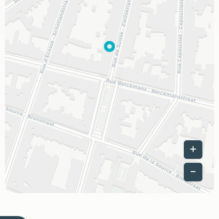
Leaflet
|