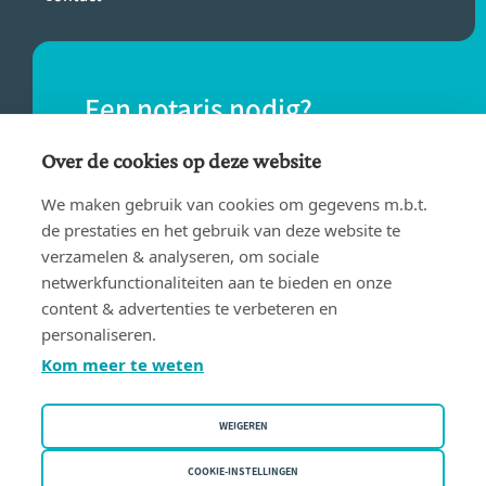
Een notaris nodig?
Vind eenvoudig een notaris bij jou in de
Over de cookies op deze website
buurt.
We maken gebruik van cookies om gegevens m.b.t.
de prestaties en het gebruik van deze website te
verzamelen & analyseren, om sociale
VIND EEN NOTARIS
netwerkfunctionaliteiten aan te bieden en onze
content & advertenties te verbeteren en
personaliseren.
Kom meer te weten
WEIGEREN
Gebruiksvoorwaarden
Privacy policy
COOKIE-INSTELLINGEN