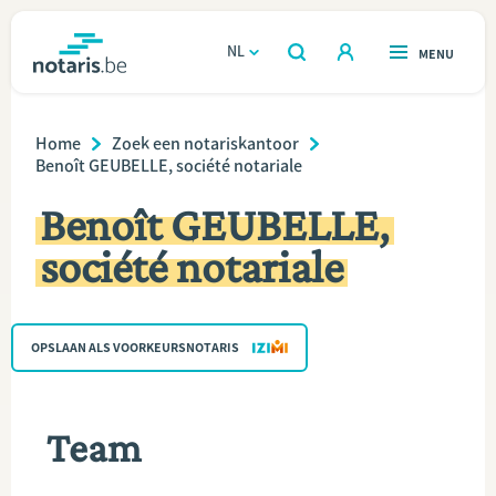
Overslaan
en
NL
OPEN
MENU
OPEN
ZOEKEN
naar
notaris.be
homepage
de
Breadcrumb
VIND EEN NOTARIS
Home
Zoek een notariskantoor
Wonen
inhoud
Benoît GEUBELLE, société notariale
gaan
Relatie & samenleven
Benoît GEUBELLE,
société notariale
Erven & schenken
Ondernemen
OPSLAAN ALS VOORKEURSNOTARIS
Over de notaris
Team
Rekenmodules