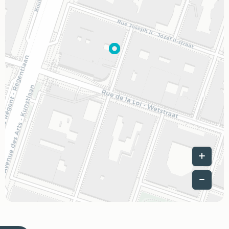
Leaflet
|