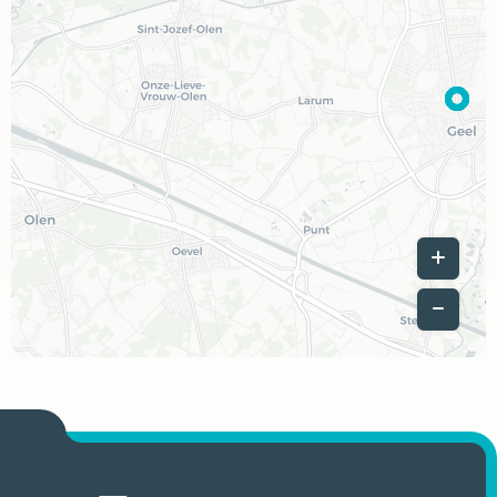
Leaflet
|