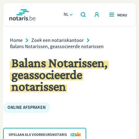
Overslaan
en
NL
OPEN
MENU
OPEN
ZOEKEN
naar
notaris.be
homepage
de
Breadcrumb
VIND EEN NOTARIS
Home
Zoek een notariskantoor
Wonen
inhoud
Balans Notarissen, geassocieerde notarissen
gaan
Relatie & samenleven
Balans Notarissen,
geassocieerde
Erven & schenken
notarissen
Ondernemen
ONLINE AFSPRAKEN
Over de notaris
Rekenmodules
OPSLAAN ALS VOORKEURSNOTARIS