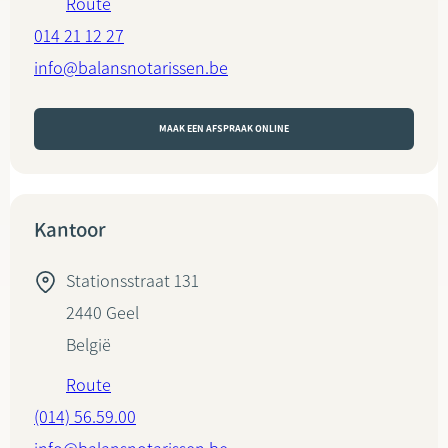
Route
014 21 12 27
info@balansnotarissen.be
MAAK EEN AFSPRAAK ONLINE
Kantoor
Stationsstraat 131
2440
Geel
België
Route
(014) 56.59.00