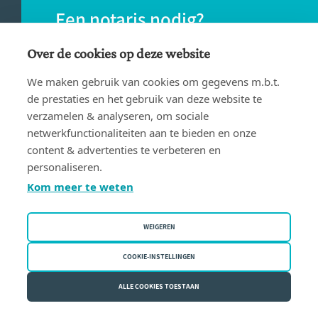
Een notaris nodig?
Vind eenvoudig een notaris bij jou in de
Over de cookies op deze website
buurt.
We maken gebruik van cookies om gegevens m.b.t.
de prestaties en het gebruik van deze website te
verzamelen & analyseren, om sociale
VIND EEN NOTARIS
netwerkfunctionaliteiten aan te bieden en onze
content & advertenties te verbeteren en
personaliseren.
Kom meer te weten
WEIGEREN
Gebruiksvoorwaarden
Privacy policy
COOKIE-INSTELLINGEN
Cookiebeleid
ALLE COOKIES TOESTAAN
Fednot vzw | Bergstraat 30/34 - 1000 Brussel | BE 0409.357.321