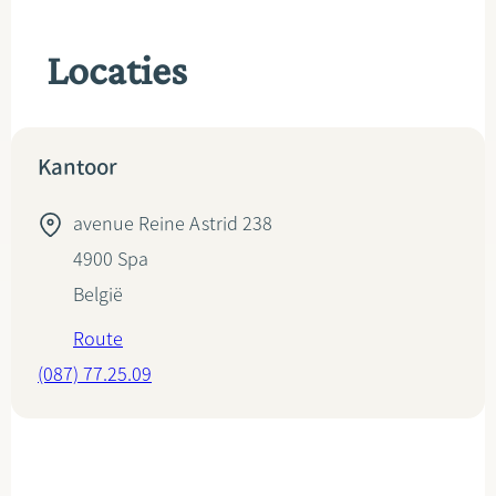
Locaties
Kantoor
avenue Reine Astrid 238
4900
Spa
België
Route
(087) 77.25.09