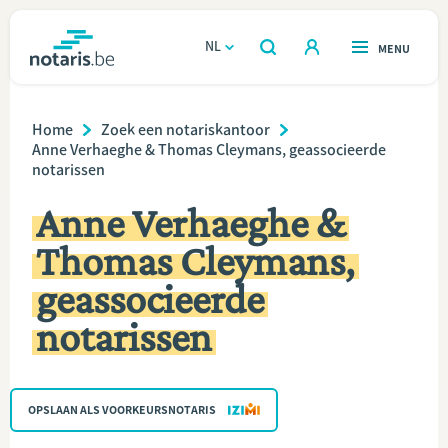
Overslaan
en
NL
OPEN
MENU
OPEN
ZOEKEN
naar
notaris.be
homepage
de
Breadcrumb
VIND EEN NOTARIS
Home
Zoek een notariskantoor
Wonen
inhoud
Anne Verhaeghe & Thomas Cleymans, geassocieerde
notarissen
gaan
Relatie & samenleven
Anne Verhaeghe &
Erven & schenken
Thomas Cleymans,
geassocieerde
Ondernemen
notarissen
Over de notaris
Rekenmodules
OPSLAAN ALS VOORKEURSNOTARIS