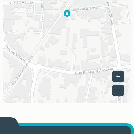
Leaflet
|