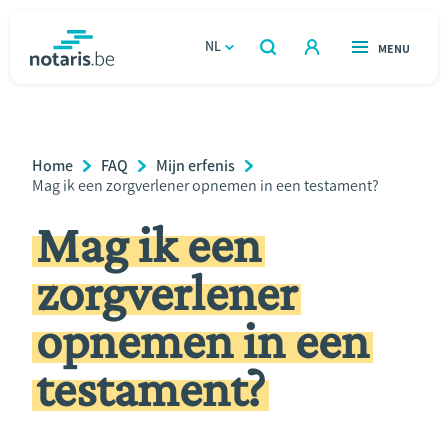
Overslaan
en
NL
OPEN
MENU
OPEN
ZOEKEN
naar
notaris.be
homepage
de
VIND EEN NOTARIS
Wonen
inhoud
Breadcrumb
Home
FAQ
Mijn erfenis
gaan
Relatie & samenleven
Current
Mag ik een zorgverlener opnemen in een testament?
Page:
Mag ik een
Erven & schenken
zorgverlener
Ondernemen
opnemen in een
Over de notaris
testament?
Rekenmodules