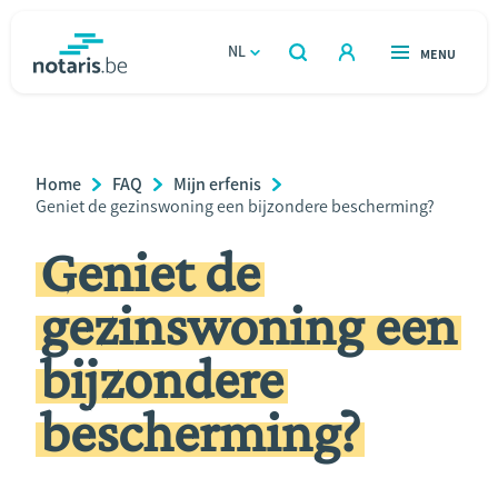
Overslaan
en
NL
OPEN
MENU
OPEN
ZOEKEN
naar
notaris.be
homepage
de
VIND EEN NOTARIS
Wonen
inhoud
Breadcrumb
Home
FAQ
Mijn erfenis
gaan
Relatie & samenleven
Current
Geniet de gezinswoning een bijzondere bescherming?
Page:
Geniet de
Erven & schenken
gezinswoning een
Ondernemen
bijzondere
Over de notaris
bescherming?
Rekenmodules