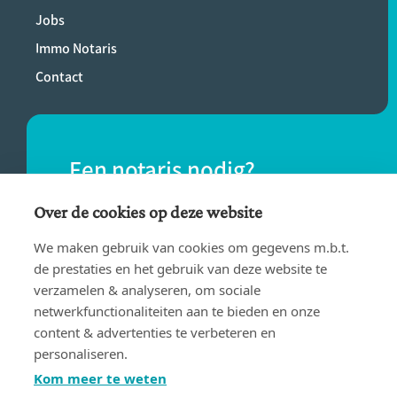
Jobs
Immo Notaris
Contact
Een notaris nodig?
Vind eenvoudig een notaris bij jou in de
Over de cookies op deze website
buurt.
We maken gebruik van cookies om gegevens m.b.t.
de prestaties en het gebruik van deze website te
verzamelen & analyseren, om sociale
VIND EEN NOTARIS
netwerkfunctionaliteiten aan te bieden en onze
content & advertenties te verbeteren en
personaliseren.
Kom meer te weten