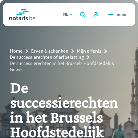
Overslaan
en
NL
OPEN
MENU
OPEN
ZOEKEN
naar
notaris.be
homepage
de
VIND EEN NOTARIS
Wonen
inhoud
Breadcrumb
Home
Erven & schenken
Mijn erfenis
gaan
Relatie & samenleven
De successierechten of erfbelasting
Current
De successierechten in het Brussels Hoofdstedelijk
Page:
Gewest
Erven & schenken
De
Ondernemen
successierechten
Over de notaris
in het Brussels
Rekenmodules
Hoofdstedelijk