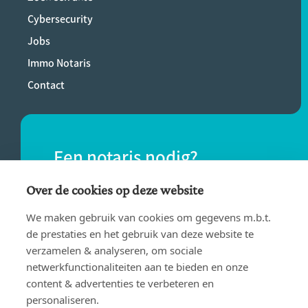
Cybersecurity
Jobs
Immo Notaris
Contact
Een notaris nodig?
Vind eenvoudig een notaris bij jou in de
Over de cookies op deze website
buurt.
We maken gebruik van cookies om gegevens m.b.t.
de prestaties en het gebruik van deze website te
verzamelen & analyseren, om sociale
VIND EEN NOTARIS
netwerkfunctionaliteiten aan te bieden en onze
content & advertenties te verbeteren en
personaliseren.