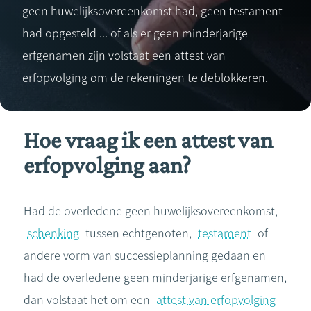
geen huwelijksovereenkomst had, geen testament
had opgesteld ... of als er geen minderjarige
erfgenamen zijn volstaat een attest van
erfopvolging om de rekeningen te deblokkeren.
Hoe vraag ik een attest van
erfopvolging aan?
Had de overledene geen huwelijksovereenkomst,
schenking
tussen echtgenoten,
testament
of
andere vorm van successieplanning gedaan en
had de overledene geen minderjarige erfgenamen,
dan volstaat het om een
attest van erfopvolging