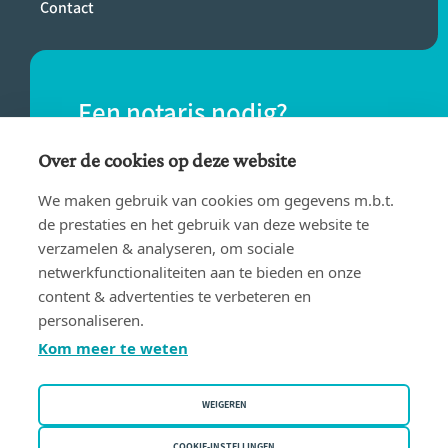
Contact
Een notaris nodig?
Vind eenvoudig een notaris bij jou in de
Over de cookies op deze website
buurt.
We maken gebruik van cookies om gegevens m.b.t.
de prestaties en het gebruik van deze website te
verzamelen & analyseren, om sociale
VIND EEN NOTARIS
netwerkfunctionaliteiten aan te bieden en onze
content & advertenties te verbeteren en
personaliseren.
Kom meer te weten
WEIGEREN
Gebruiksvoorwaarden
Privacy policy
COOKIE-INSTELLINGEN