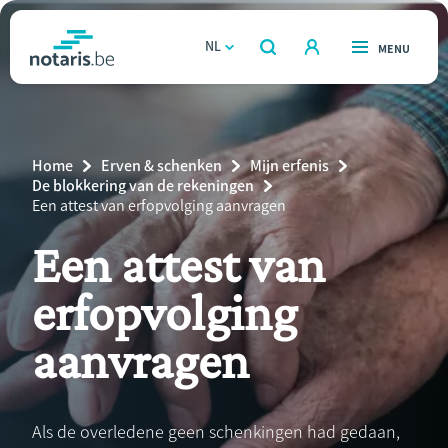
Overslaan
en
NL
OPEN
MENU
OPEN
ZOEKEN
naar
notaris.be
homepage
de
VIND EEN NOTARIS
Wonen
inhoud
Breadcrumb
Home
Erven & schenken
Mijn erfenis
gaan
Relatie & samenleven
De blokkering van de rekeningen
Current
Een attest van erfopvolging aanvragen
Page:
Erven & schenken
Een attest van
erfopvolging
Ondernemen
aanvragen
Over de notaris
Rekenmodules
Als de overledene geen schenkingen had gedaan,