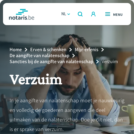
Overslaan
en
NL
OPEN
MENU
OPEN
ZOEKEN
naar
notaris.be
homepage
de
VIND EEN NOTARIS
Wonen
inhoud
Breadcrumb
Home
Erven & schenken
Mijn erfenis
gaan
Relatie & samenleven
De aangifte van nalatenschap
Sancties bij de aangifte van nalatenschap
Current
Verzuim
Page:
Erven & schenken
Verzuim
Ondernemen
In je aangifte van nalatenschap moet je nauwkeurig
Over de notaris
en volledig de goederen aangeven die deel
uitmaken van de nalatenschap. Doe je dit niet, dan
Rekenmodules
is er sprake van verzuim.