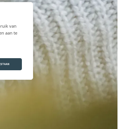
ruik van
en aan te
OESTAAN