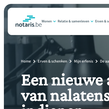
Overslaan
en
naar
Wonen
Relatie & samenleven
Erven & 
de
notaris.be
homepage
inhoud
gaan
Breadcrumb
Home
Erven & schenken
Mijn erfenis
De aa
Een nieuwe 
van nalaten