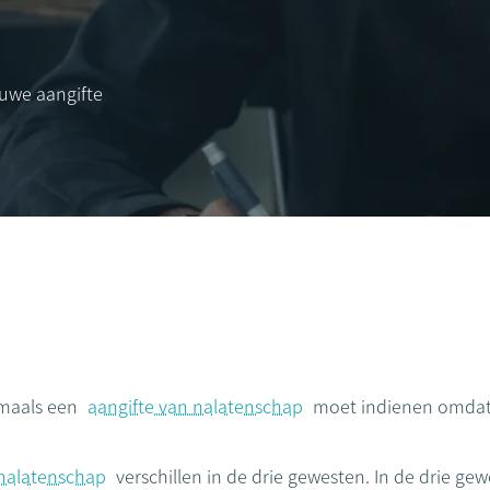
euwe aangifte
gmaals een
aangifte van nalatenschap
moet indienen omdat 
nalatenschap
verschillen in de drie gewesten. In de drie ge