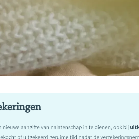
ekeringen
n nieuwe aangifte van nalatenschap in te dienen, ook bij
uit
gekocht of uitgekeerd geruime tijd nadat de verzekeringsneme