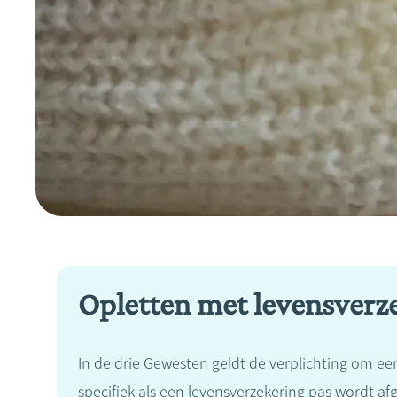
Opletten met levensverz
In de drie Gewesten geldt de verplichting om ee
specifiek als een levensverzekering pas wordt af