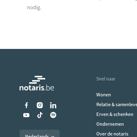
nodig.
Snel naar
Wonen
Liens vers les réseaux s
Relatie & samenlev
Erven & schenken
Ondernemen
Over de notaris
Nederlands