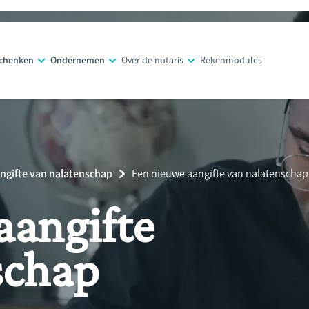
schenken
Ondernemen
Over de notaris
Rekenmodules
ngifte van nalatenschap
Current
Een nieuwe aangifte van nalatenschap
Page:
aangifte
schap