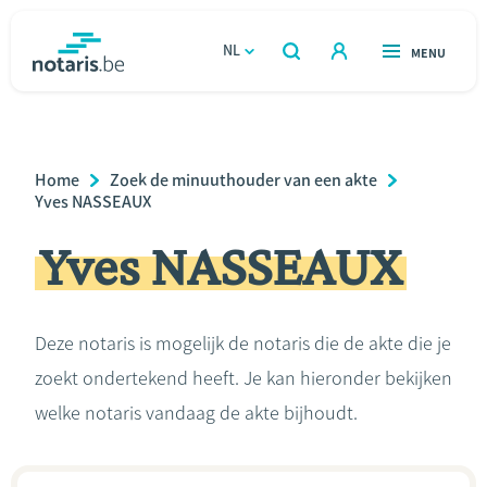
Overslaan
en
NL
OPEN
MENU
OPEN
ZOEKEN
naar
notaris.be
homepage
de
VIND EEN NOTARIS
Wonen
inhoud
Breadcrumb
Home
Zoek de minuuthouder van een akte
gaan
Relatie & samenleven
Yves NASSEAUX
Yves NASSEAUX
Erven & schenken
Ondernemen
Deze notaris is mogelijk de notaris die de akte die je
zoekt ondertekend heeft. Je kan hieronder bekijken
Over de notaris
welke notaris vandaag de akte bijhoudt.
Rekenmodules