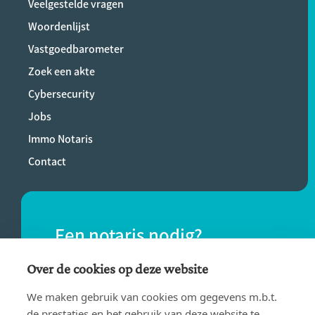
Veelgestelde vragen
Woordenlijst
Vastgoedbarometer
Zoek een akte
Cybersecurity
Jobs
Immo Notaris
Contact
Een notaris nodig?
Vind eenvoudig een notaris bij jou in de
Over de cookies op deze website
buurt.
We maken gebruik van cookies om gegevens m.b.t.
de prestaties en het gebruik van deze website te