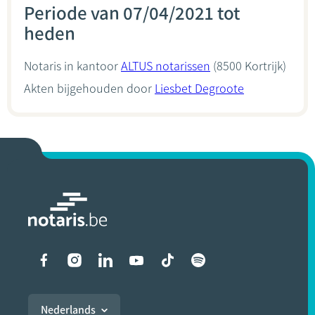
Periode van 07/04/2021 tot
heden
Notaris in kantoor
ALTUS notarissen
(8500 Kortrijk)
Akten bijgehouden door
Liesbet Degroote
Liens vers les réseaux soci
Nederlands