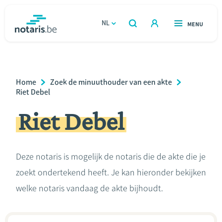
Overslaan
en
NL
OPEN
MENU
OPEN
ZOEKEN
naar
notaris.be
homepage
de
VIND EEN NOTARIS
Wonen
inhoud
Breadcrumb
Home
Zoek de minuuthouder van een akte
gaan
Relatie & samenleven
Riet Debel
Riet Debel
Erven & schenken
Ondernemen
Deze notaris is mogelijk de notaris die de akte die je
zoekt ondertekend heeft. Je kan hieronder bekijken
Over de notaris
welke notaris vandaag de akte bijhoudt.
Rekenmodules