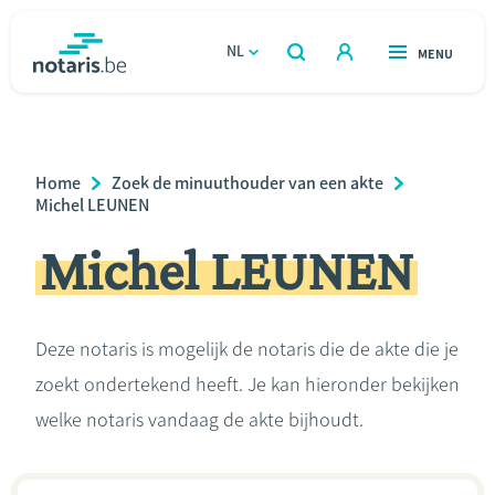
Overslaan
en
NL
OPEN
MENU
OPEN
ZOEKEN
naar
notaris.be
homepage
de
VIND EEN NOTARIS
Wonen
inhoud
Breadcrumb
Home
Zoek de minuuthouder van een akte
gaan
Relatie & samenleven
Michel LEUNEN
Michel LEUNEN
Erven & schenken
Ondernemen
Deze notaris is mogelijk de notaris die de akte die je
zoekt ondertekend heeft. Je kan hieronder bekijken
Over de notaris
welke notaris vandaag de akte bijhoudt.
Rekenmodules