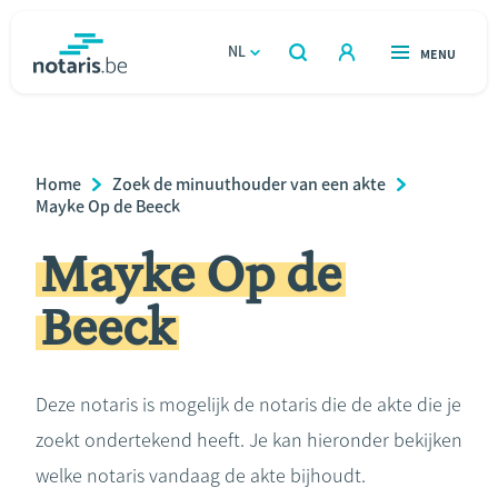
Overslaan
en
NL
OPEN
MENU
OPEN
ZOEKEN
naar
notaris.be
homepage
de
VIND EEN NOTARIS
Wonen
inhoud
Breadcrumb
Home
Zoek de minuuthouder van een akte
gaan
Relatie & samenleven
Mayke Op de Beeck
Mayke Op de
Erven & schenken
Beeck
Ondernemen
Over de notaris
Deze notaris is mogelijk de notaris die de akte die je
zoekt ondertekend heeft. Je kan hieronder bekijken
Rekenmodules
welke notaris vandaag de akte bijhoudt.