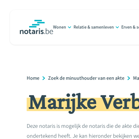
Overslaan
en
naar
Wonen
Relatie & samenleven
Erven & 
de
notaris.be
homepage
inhoud
gaan
Breadcrumb
Home
Zoek de minuuthouder van een akte
Ma
Marijke Ver
Deze notaris is mogelijk de notaris die de akte di
ondertekend heeft. Je kan hieronder bekijken we