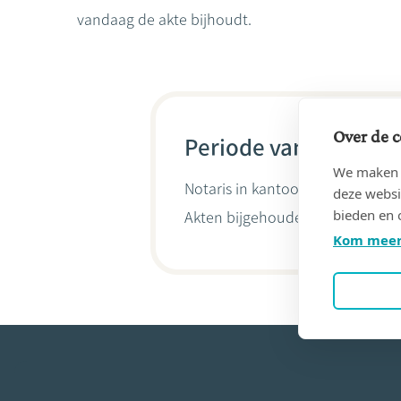
vandaag de akte bijhoudt.
Over de c
Periode van 16/10/20
We maken g
Notaris in kantoor
Notaris Steph
deze websi
bieden en 
Akten bijgehouden door
Stepha
Kom meer