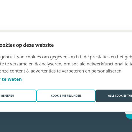
ookies op deze website
23 tot heden
ebruik van cookies om gegevens m.b.t. de prestaties en het geb
anie De Buysere
(2610 Antwerpen (Wilrijk))
te te verzamelen & analyseren, om sociale netwerkfunctionaliteit
onze content & advertenties te verbeteren en personaliseren.
nie De Buysere
 te weten
WEIGEREN
COOKIE-INSTELLINGEN
ALLE COOKIES T