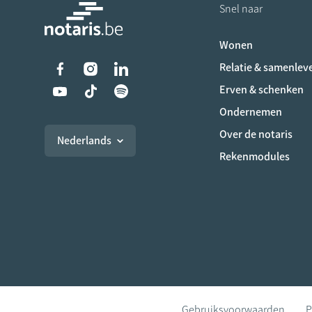
Snel naar
Wonen
Liens vers les réseaux s
Relatie & samenlev
Erven & schenken
Ondernemen
Over de notaris
Nederlands
Rekenmodules
Gebruiksvoorwaarden
P