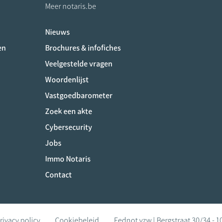
Meer notaris.be
Nieuws
ociaux
en
Brochures & infofiches
Veelgestelde vragen
Woordenlijst
Vastgoedbarometer
Zoek een akte
Cybersecurity
Jobs
Immo Notaris
Contact
rivacy policy
Cookiebeleid
Fednot vzw | Bergstraat 30/34 - 1