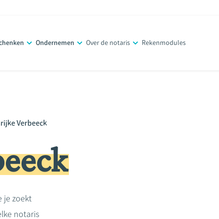
schenken
Ondernemen
Over de notaris
Rekenmodules
rijke Verbeeck
beeck
e je zoekt
lke notaris