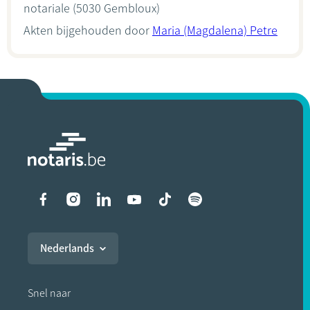
notariale
(5030 Gembloux)
Akten bijgehouden door
Maria (Magdalena) Petre
Liens vers les réseaux soci
Nederlands
Snel naar