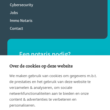
Cybersecurity
Jobs
Immo Notaris
Contact
Een notaris nodig?
Vind eenvoudig een notaris bij jou in de
Over de cookies op deze website
buurt.
We maken gebruik van cookies om gegevens m.b.t.
de prestaties en het gebruik van deze website te
verzamelen & analyseren, om sociale
VIND EEN NOTARIS
netwerkfunctionaliteiten aan te bieden en onze
content & advertenties te verbeteren en
personaliseren.