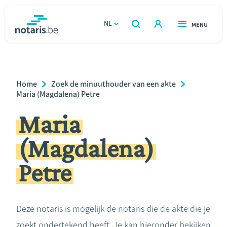
Overslaan
en
NL
OPEN
MENU
OPEN
ZOEKEN
naar
notaris.be
homepage
de
VIND EEN NOTARIS
Wonen
inhoud
Breadcrumb
Home
Zoek de minuuthouder van een akte
gaan
Relatie & samenleven
Maria (Magdalena) Petre
Maria
Erven & schenken
(Magdalena)
Ondernemen
Petre
Over de notaris
Rekenmodules
Deze notaris is mogelijk de notaris die de akte die je
zoekt ondertekend heeft. Je kan hieronder bekijken