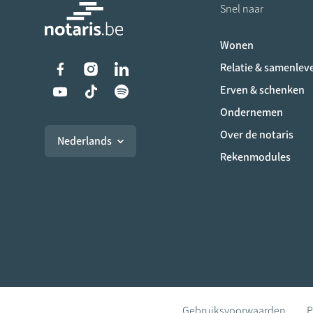
Snel naar
Wonen
Liens vers les réseaux s
Relatie & samenlev
Erven & schenken
Ondernemen
Over de notaris
Nederlands
Rekenmodules
Gebruiksvoorwaarden
P