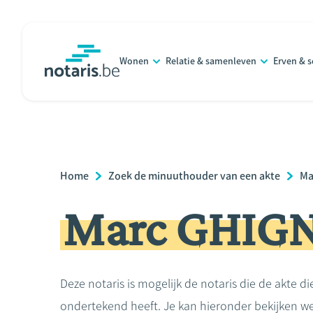
Overslaan
en
naar
Wonen
Relatie & samenleven
Erven & 
de
notaris.be
homepage
inhoud
gaan
Breadcrumb
Home
Zoek de minuuthouder van een akte
Ma
Marc GHIG
Deze notaris is mogelijk de notaris die de akte di
ondertekend heeft. Je kan hieronder bekijken we