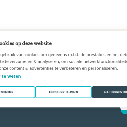
ookies op deze website
74 tot 31/07/2011
ebruik van cookies om gegevens m.b.t. de prestaties en het geb
t Jean-François Ghigny
(6220 Fleurus)
te te verzamelen & analyseren, om sociale netwerkfunctionaliteit
onze content & advertenties te verbeteren en personaliseren.
ançois Ghigny
 te weten
WEIGEREN
COOKIE-INSTELLINGEN
ALLE COOKIES T