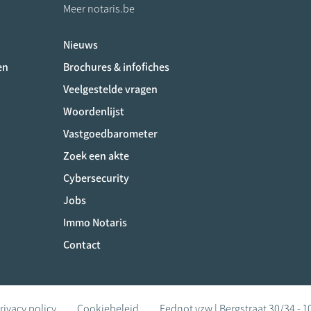
Meer notaris.be
Nieuws
ociaux
en
Brochures & infofiches
Veelgestelde vragen
Woordenlijst
Vastgoedbarometer
Zoek een akte
Cybersecurity
Jobs
Immo Notaris
Contact
rivacy policy
Cookiebeleid
Fednot vzw | Bergstraat 30/34 - 1