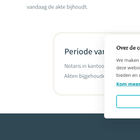
vandaag de akte bijhoudt.
Over de c
Periode van 09/10/19
We maken g
Notaris in kantoor
Marc Ghigny e
deze websi
bieden en 
Akten bijgehouden door
Jean-Fr
Kom meer