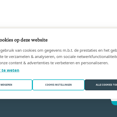
ookies op deze website
22 tot heden
ebruik van cookies om gegevens m.b.t. de prestaties en het geb
ens, notarisvennootschap
(9402 Ninove (Meerbeke))
te te verzamelen & analyseren, om sociale netwerkfunctionaliteit
onze content & advertenties te verbeteren en personaliseren.
 Creytens
 te weten
WEIGEREN
COOKIE-INSTELLINGEN
ALLE COOKIES T