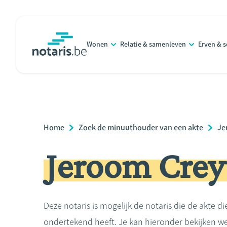
Overslaan
en
naar
Wonen
Relatie & samenleven
Erven & 
de
notaris.be
homepage
inhoud
gaan
Breadcrumb
Home
Zoek de minuuthouder van een akte
Je
Jeroom Crey
Deze notaris is mogelijk de notaris die de akte di
ondertekend heeft. Je kan hieronder bekijken we