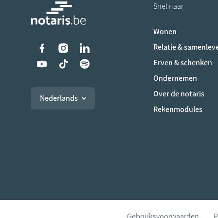
Snel naar
Wonen
Liens vers les réseaux s
Relatie & samenlev
Erven & schenken
Ondernemen
Over de notaris
Nederlands
Rekenmodules
Gebruiksvoorwaarden
P