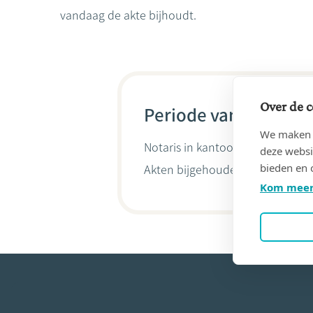
vandaag de akte bijhoudt.
Over de c
Periode van 01/05/20
We maken g
Notaris in kantoor
Jeroom Creyt
deze websi
bieden en 
Akten bijgehouden door
Jeroom
Kom meer