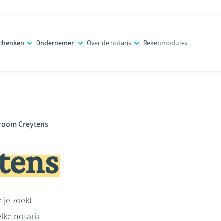
schenken
Ondernemen
Over de notaris
Rekenmodules
room Creytens
tens
e je zoekt
lke notaris