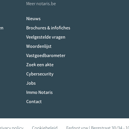
Meer notaris.be
Nieuws
ociaux
en
Brochures & infofiches
Veelgestelde vragen
Woordenlijst
Vastgoedbarometer
Zoek een akte
Cybersecurity
Jobs
Immo Notaris
Contact
rivacy policy
Cookiebeleid
Fednot vzw | Bergstraat 30/34 - 1