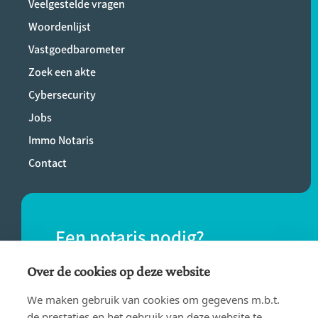
Veelgestelde vragen
Woordenlijst
Vastgoedbarometer
Zoek een akte
Cybersecurity
Jobs
Immo Notaris
Contact
Een notaris nodig?
Vind eenvoudig een notaris bij jou in de
Over de cookies op deze website
buurt.
We maken gebruik van cookies om gegevens m.b.t.
de prestaties en het gebruik van deze website te