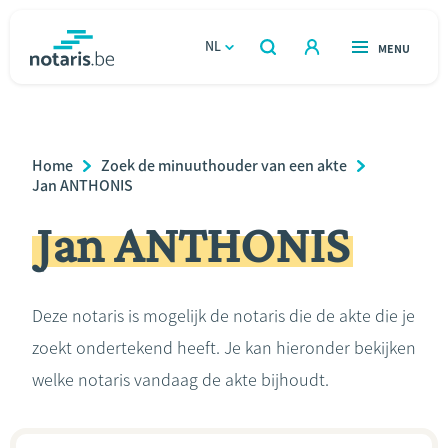
Overslaan
en
NL
OPEN
MENU
OPEN
ZOEKEN
naar
notaris.be
homepage
de
VIND EEN NOTARIS
Wonen
inhoud
Breadcrumb
Home
Zoek de minuuthouder van een akte
gaan
Relatie & samenleven
Jan ANTHONIS
Jan ANTHONIS
Erven & schenken
Ondernemen
Deze notaris is mogelijk de notaris die de akte die je
zoekt ondertekend heeft. Je kan hieronder bekijken
Over de notaris
welke notaris vandaag de akte bijhoudt.
Rekenmodules