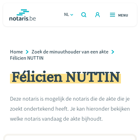
Overslaan
en
NL
OPEN
MENU
OPEN
ZOEKEN
naar
notaris.be
homepage
de
VIND EEN NOTARIS
Wonen
inhoud
Breadcrumb
Home
Zoek de minuuthouder van een akte
gaan
Relatie & samenleven
Félicien NUTTIN
Félicien NUTTIN
Erven & schenken
Ondernemen
Deze notaris is mogelijk de notaris die de akte die je
zoekt ondertekend heeft. Je kan hieronder bekijken
Over de notaris
welke notaris vandaag de akte bijhoudt.
Rekenmodules