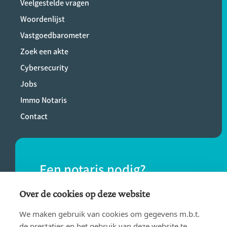
Veelgestelde vragen
Woordenlijst
Vastgoedbarometer
Zoek een akte
Cybersecurity
Jobs
Immo Notaris
Contact
Een notaris nodig?
Vind eenvoudig een notaris bij jou in de
Over de cookies op deze website
buurt.
We maken gebruik van cookies om gegevens m.b.t.
de prestaties en het gebruik van deze website te