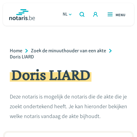
Overslaan
en
NL
OPEN
MENU
OPEN
ZOEKEN
naar
notaris.be
homepage
de
VIND EEN NOTARIS
Wonen
inhoud
Breadcrumb
Home
Zoek de minuuthouder van een akte
gaan
Relatie & samenleven
Doris LIARD
Doris LIARD
Erven & schenken
Ondernemen
Deze notaris is mogelijk de notaris die de akte die je
zoekt ondertekend heeft. Je kan hieronder bekijken
Over de notaris
welke notaris vandaag de akte bijhoudt.
Rekenmodules